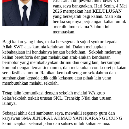
Anak-anakku peserta didik kelas XII
yang saya banggakan. Hari Senin, 4 Mei
2026 merupakan hari
KELULUSAN
yang bersejarah bagi kalian. Mari kita
berdoa supanya perjuangan kalian untuk
meraih ilmu selama 3 tahun ini
memuaskan.
Bagi kalian yang lulus, maka bersegeralah sujud syukur kepada
Allah SWT atas karunia kelulusan ini. Dalam meluapkan
kebahagiaan ini hendaknya jangan berlebihan. Sekolah melarang
kalian bereuforia dengan melakukan arak-arakan kendaraan
bermotor yang membahayakan dirimu dan orang lain, berkumpul
kumpul dengan teman-temanmu, dan melakukan corat-coret pakaian
serta fasilitas umum. Rapikan kembali seragam sekolahmu dan
sumbangkan kepada adik adik kelasmu atau pihak lain yang
membutuhkan melalui sekolah.
Tetap jalin komunikasi dengan sekolah melalui WA grup
kelas/sekolah terkait urusan SKL, Transkip Nilai dan urusan
lainnya.
Sebagai akhir dari sambutan saya, mewakili segenap guru dan
karyawan SMA JENDRAL AHMAD YANI KARANGUCUNG
kami ucapkan selamat jalan dan sukses untuk kalian semua.