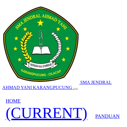
SMA JENDRAL
AHMAD YANI KARANGPUCUNG
HOME
(CURRENT)
PANDUAN